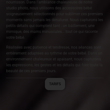
nourrisson. Dans l’ambiance chaleureuse de notre
studio photo, nous utilisons des accessoires bébé
soigneusement sélectionnés pour sublimer ces premiers
moments sans jamais les dénaturer. Nous capturons les
petits détails qui comptent tant : un bâillement, une
mimique, des mains minuscules… tout ce qui raconte
votre bébé.
Réalisées avec patience et tendresse, nos séances sont
entièrement adaptées au rythme de votre bébé. Dans un
environnement chaleureux et apaisant, nous capturons
les expressions, les gestes et les détails qui font toute la
beauté de ces premiers jours.
TARIFS