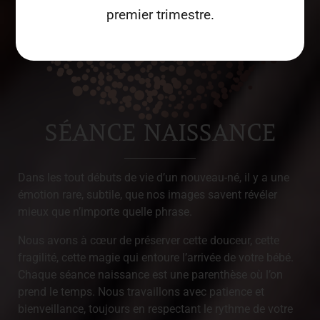
premier trimestre.
SÉANCE NAISSANCE
Dans les tout débuts de vie d’un nouveau-né, il y a une
émotion rare, subtile, que nos images savent révéler
mieux que n’importe quelle phrase.
Nous avons à cœur de préserver cette douceur, cette
fragilité, cette magie qui entoure l’arrivée de votre bébé.
Chaque séance naissance est une parenthèse où l’on
prend le temps. Nous travaillons avec patience et
bienveillance, toujours en respectant le rythme de votre